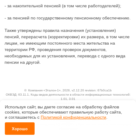
- за накопительной пенсией (в том числе работодателей);
- за пенсией по государственному пенсионному обеспечению.
Также утверждены правила назначения (установления)
пенсий, перерасчета (корректировки) их размера, в том числе
лицам, не имеющим постоянного места жительства на
территории РФ, проведения проверок документов,
необходимых для их установления, перевода с одного вида
пенсии на другой.
©
Компания «Эталон-1»
, 2026, v2.12.20 revision: 67b0ca1b
ОКВЭД: 63.11.1, Коды видов деятельности в области информационных технологий:
1.01, 3.01
Ценовая политика
Используя сайт, вы даете согласие на обработку файлов
Технологии
сооkiеs, которые обеспечивают правильную работу сайта,
Исключительные авторские и смежные права принадлежат АО «Кодекс».
и соглашаетесь с
Политикой конфиденциальности
.
Положение по обработке и защите персональных данных
Справка о регистрации продуктов АО «Кодекс» в Реестре российского программного
Хорошо
обеспечения