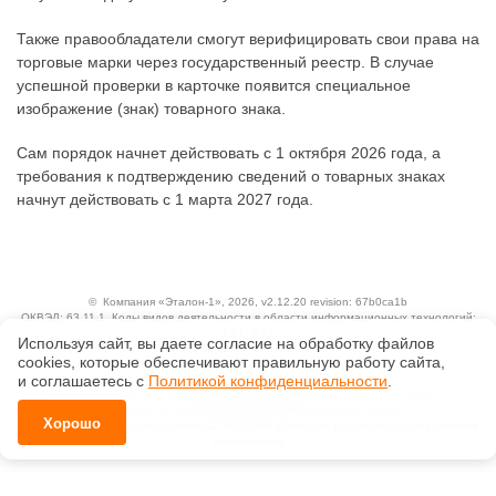
Также правообладатели смогут верифицировать свои права на
торговые марки через государственный реестр. В случае
успешной проверки в карточке появится специальное
изображение (знак) товарного знака.
Сам порядок начнет действовать с 1 октября 2026 года, а
требования к подтверждению сведений о товарных знаках
начнут действовать с 1 марта 2027 года.
©
Компания «Эталон-1»
, 2026, v2.12.20 revision: 67b0ca1b
ОКВЭД: 63.11.1, Коды видов деятельности в области информационных технологий:
1.01, 3.01
Используя сайт, вы даете согласие на обработку файлов
Ценовая политика
сооkiеs, которые обеспечивают правильную работу сайта,
Технологии
и соглашаетесь с
Политикой конфиденциальности
.
Исключительные авторские и смежные права принадлежат АО «Кодекс».
Положение по обработке и защите персональных данных
Хорошо
Справка о регистрации продуктов АО «Кодекс» в Реестре российского программного
обеспечения