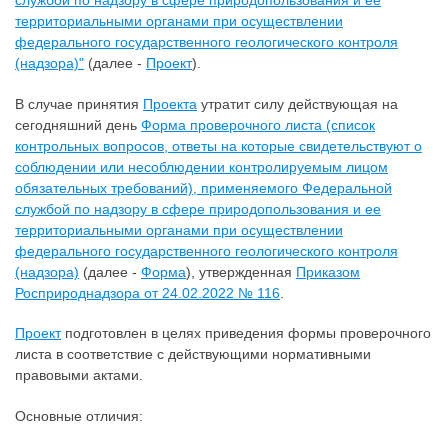
службой по надзору в сфере природопользования и ее
территориальными органами при осуществлении
федерального государственного геологического контроля
(надзора)"
(далее -
Проект
).
В случае принятия
Проекта
утратит силу действующая на
сегодняшний день
Форма проверочного листа (список
контрольных вопросов, ответы на которые свидетельствуют о
соблюдении или несоблюдении контролируемым лицом
обязательных требований), применяемого Федеральной
службой по надзору в сфере природопользования и ее
территориальными органами при осуществлении
федерального государственного геологического контроля
(надзора)
(далее -
Форма
), утвержденная
Приказом
Росприроднадзора от 24.02.2022 № 116
.
Проект
подготовлен в целях приведения формы проверочного
листа в соответствие с действующими нормативными
правовыми актами.
Основные отличия: