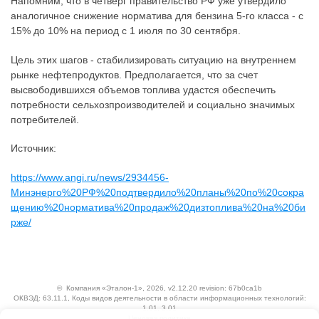
Напомним, что в четверг правительство РФ уже утвердило
аналогичное снижение норматива для бензина 5-го класса - с
15% до 10% на период с 1 июля по 30 сентября.
Цель этих шагов - стабилизировать ситуацию на внутреннем
рынке нефтепродуктов. Предполагается, что за счет
высвободившихся объемов топлива удастся обеспечить
потребности сельхозпроизводителей и социально значимых
потребителей.
Источник:
https://www.angi.ru/news/2934456-
Минэнерго%20РФ%20подтвердило%20планы%20по%20сокра
щению%20норматива%20продаж%20дизтоплива%20на%20би
рже/
©
Компания «Эталон-1»
, 2026, v2.12.20 revision: 67b0ca1b
ОКВЭД: 63.11.1, Коды видов деятельности в области информационных технологий:
1.01, 3.01
Ценовая политика