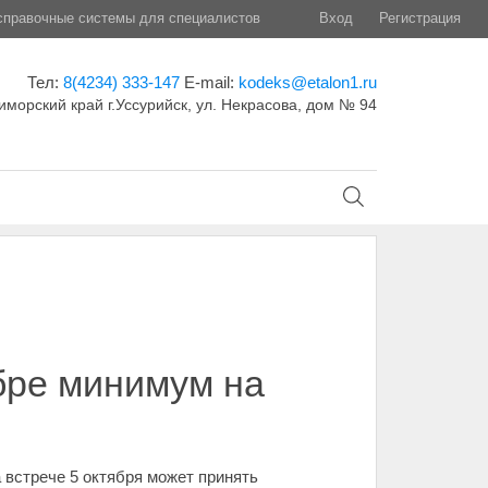
правочные системы для специалистов
Вход
Регистрация
Тел:
8(4234) 333-147
E-mail:
kodeks@etalon1.ru
иморский край г.Уссурийск, ул. Некрасова, дом № 94
бре минимум на
 встрече 5 октября может принять