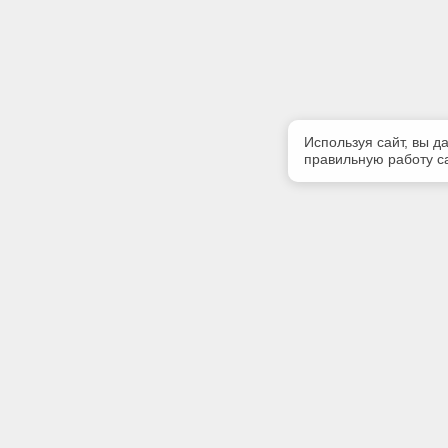
Используя сайт, вы д
правильную работу са
Полезная информация
Контакт
Контакты
Телефон
8(4234) 3
Наши партнеры
E-mail:
kodeks@e
Адрес: