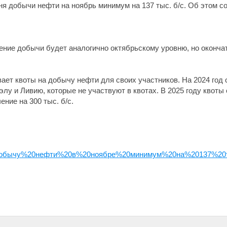
я добычи нефти на ноябрь минимум на 137 тыс. б/с. Об этом с
ние добычи будет аналогично октябрьскому уровню, но окончат
ет квоты на добычу нефти для своих участников. На 2024 год
элу и Ливию, которые не участвуют в квотах. В 2025 году квоты
ние на 300 тыс. б/с.
бычу%20нефти%20в%20ноябре%20минимум%20на%20137%20ты