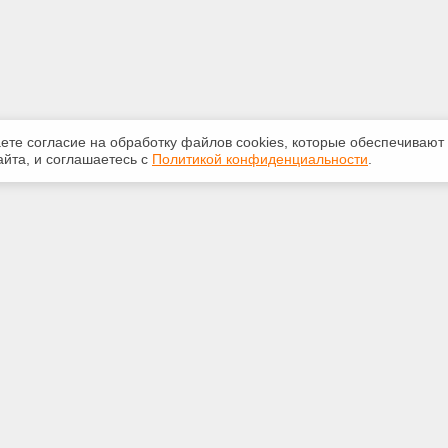
аете согласие на обработку файлов сооkiеs, которые обеспечивают
йта, и соглашаетесь с
Политикой конфиденциальности
.
ная информация
Сервисы
:
Специализированные онлайн-
издания
33-147
Регулярная новостная рассылка
talon1.ru
Служба поддержки пользователей
«Кодекс» и «Техэксперт»