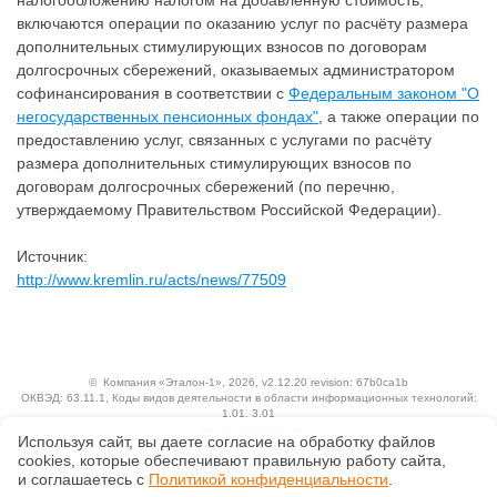
налогообложению налогом на добавленную стоимость,
включаются операции по оказанию услуг по расчёту размера
дополнительных стимулирующих взносов по договорам
долгосрочных сбережений, оказываемых администратором
софинансирования в соответствии с
Федеральным законом "О
негосударственных пенсионных фондах"
, а также операции по
предоставлению услуг, связанных с услугами по расчёту
размера дополнительных стимулирующих взносов по
договорам долгосрочных сбережений (по перечню,
утверждаемому Правительством Российской Федерации).
Источник:
http://www.kremlin.ru/acts/news/77509
©
Компания «Эталон-1»
, 2026, v2.12.20 revision: 67b0ca1b
ОКВЭД: 63.11.1, Коды видов деятельности в области информационных технологий:
1.01, 3.01
Ценовая политика
Используя сайт, вы даете согласие на обработку файлов
Технологии
сооkiеs, которые обеспечивают правильную работу сайта,
Исключительные авторские и смежные права принадлежат АО «Кодекс».
и соглашаетесь с
Политикой конфиденциальности
.
Положение по обработке и защите персональных данных