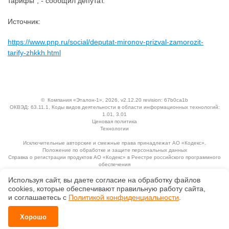
тарифы", - сообщил депутат.
Источник:
https://www.pnp.ru/social/deputat-mironov-prizval-zamorozit-
tarify-zhkkh.html
©
Компания «Эталон-1»
, 2026, v2.12.20 revision: 67b0ca1b
ОКВЭД: 63.11.1, Коды видов деятельности в области информационных технологий:
1.01, 3.01
Ценовая политика
Технологии
Исключительные авторские и смежные права принадлежат АО «Кодекс».
Положение по обработке и защите персональных данных
Справка о регистрации продуктов АО «Кодекс» в Реестре российского программного
обеспечения
Используя сайт, вы даете согласие на обработку файлов
сооkiеs, которые обеспечивают правильную работу сайта,
и соглашаетесь с
Политикой конфиденциальности
.
Хорошо