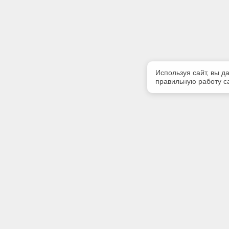
Используя сайт, вы д
правильную работу са
Полезная информация
Контакт
Контакты
Телефон
8(4234) 3
Наши партнеры
E-mail:
kodeks@e
Адрес: