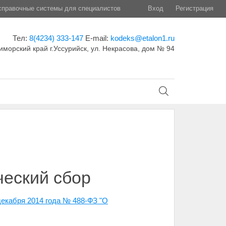
правочные системы для специалистов
Вход
Регистрация
Тел:
8(4234) 333-147
E-mail:
kodeks@etalon1.ru
иморский край г.Уссурийск, ул. Некрасова, дом № 94
ческий сбор
декабря 2014 года № 488-ФЗ "О