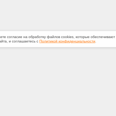
аете согласие на обработку файлов сооkiеs, которые обеспечивают
йта, и соглашаетесь с
Политикой конфиденциальности
.
ная информация
Сервисы
:
Специализированные онлайн-
издания
33-147
Регулярная новостная рассылка
talon1.ru
Служба поддержки пользователей
«Кодекс» и «Техэксперт»