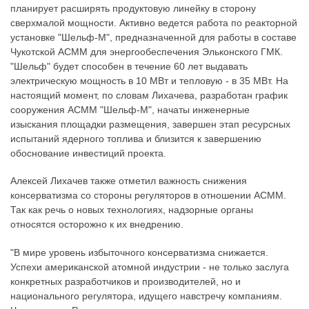
планирует расширять продуктовую линейку в сторону
сверхмалой мощности. Активно ведется работа по реакторной
установке "Шельф-М", предназначенной для работы в составе
Чукотской АСММ для энергообеспечения Эльконского ГМК.
"Шельф" будет способен в течение 60 лет выдавать
электрическую мощность в 10 МВт и тепловую - в 35 МВт. На
настоящий момент, по словам Лихачева, разработан график
сооружения АСММ "Шельф-М", начаты инженерные
изыскания площадки размещения, завершен этап ресурсных
испытаний ядерного топлива и близится к завершению
обоснование инвестиций проекта.
Алексей Лихачев также отметил важность снижения
консерватизма со стороны регуляторов в отношении АСММ.
Так как речь о новых технологиях, надзорные органы
относятся осторожно к их внедрению.
"В мире уровень избыточного консерватизма снижается.
Успехи американской атомной индустрии - не только заслуга
конкретных разработчиков и производителей, но и
национального регулятора, идущего навстречу компаниям.