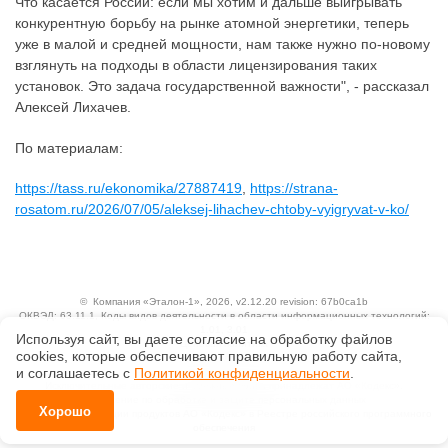
Что касается России: если мы хотим и дальше выигрывать
конкурентную борьбу на рынке атомной энергетики, теперь
уже в малой и средней мощности, нам также нужно по-новому
взглянуть на подходы в области лицензирования таких
установок. Это задача государственной важности", - рассказал
Алексей Лихачев.
По материалам:
https://tass.ru/ekonomika/27887419
,
https://strana-
rosatom.ru/2026/07/05/aleksej-lihachev-chtoby-vyigryvat-v-ko/
©
Компания «Эталон-1»
, 2026, v2.12.20 revision: 67b0ca1b
ОКВЭД: 63.11.1, Коды видов деятельности в области информационных технологий:
1.01, 3.01
Используя сайт, вы даете согласие на обработку файлов
Ценовая политика
сооkiеs, которые обеспечивают правильную работу сайта,
Технологии
и соглашаетесь с
Политикой конфиденциальности
.
Исключительные авторские и смежные права принадлежат АО «Кодекс».
Положение по обработке и защите персональных данных
Хорошо
Справка о регистрации продуктов АО «Кодекс» в Реестре российского программного
обеспечения