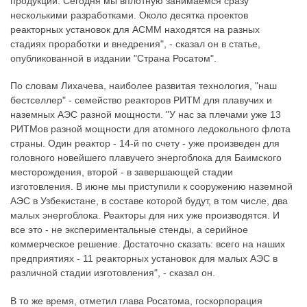
продукции. Сегодня мы вплотную занимаемся сразу
несколькими разработками. Около десятка проектов
реакторных установок для АСММ находятся на разных
стадиях проработки и внедрения", - сказал он в статье,
опубликованной в издании "Страна Росатом".
По словам Лихачева, наиболее развитая технология, "наш
бестселлер" - семейство реакторов РИТМ для плавучих и
наземных АЭС разной мощности. "У нас за плечами уже 13
РИТМов разной мощности для атомного ледокольного флота
страны. Один реактор - 14-й по счету - уже произведен для
головного новейшего плавучего энергоблока для Баимского
месторождения, второй - в завершающей стадии
изготовления. В июне мы приступили к сооружению наземной
АЭС в Узбекистане, в составе которой будут, в том числе, два
малых энергоблока. Реакторы для них уже производятся. И
все это - не экспериментальные стенды, а серийное
коммерческое решение. Достаточно сказать: всего на наших
предприятиях - 11 реакторных установок для малых АЭС в
различной стадии изготовления", - сказал он.
В то же время, отметил глава Росатома, госкорпорация