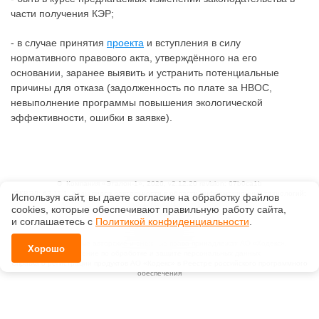
части получения КЭР;
- в случае принятия
проекта
и вступления в силу
нормативного правового акта, утверждённого на его
основании, заранее выявить и устранить потенциальные
причины для отказа (задолженность по плате за НВОС,
невыполнение программы повышения экологической
эффективности, ошибки в заявке).
©
Компания «Эталон-1»
, 2026, v2.12.20 revision: 67b0ca1b
ОКВЭД: 63.11.1, Коды видов деятельности в области информационных технологий:
Используя сайт, вы даете согласие на обработку файлов
1.01, 3.01
сооkiеs, которые обеспечивают правильную работу сайта,
Ценовая политика
и соглашаетесь с
Политикой конфиденциальности
.
Технологии
Исключительные авторские и смежные права принадлежат АО «Кодекс».
Хорошо
Положение по обработке и защите персональных данных
Справка о регистрации продуктов АО «Кодекс» в Реестре российского программного
обеспечения