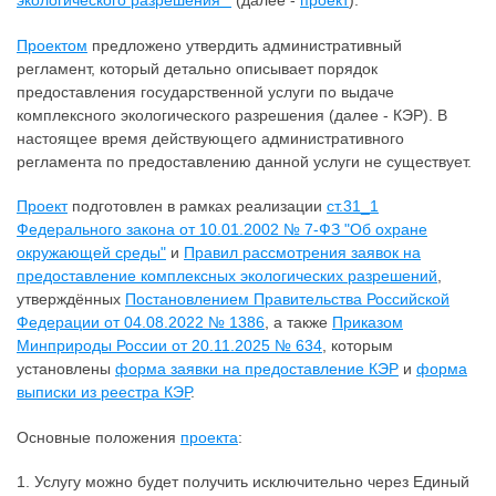
экологического разрешения""
(далее -
проект
).
Проектом
предложено утвердить административный
регламент, который детально описывает порядок
предоставления государственной услуги по выдаче
комплексного экологического разрешения (далее - КЭР). В
настоящее время действующего административного
регламента по предоставлению данной услуги не существует.
Проект
подготовлен в рамках реализации
ст.31_1
Федерального закона от 10.01.2002 № 7-ФЗ "Об охране
окружающей среды"
и
Правил рассмотрения заявок на
предоставление комплексных экологических разрешений
,
утверждённых
Постановлением Правительства Российской
Федерации от 04.08.2022 № 1386
, а также
Приказом
Минприроды России от 20.11.2025 № 634
, которым
установлены
форма заявки на предоставление КЭР
и
форма
выписки из реестра КЭР
.
Основные положения
проекта
:
1. Услугу можно будет получить исключительно через Единый