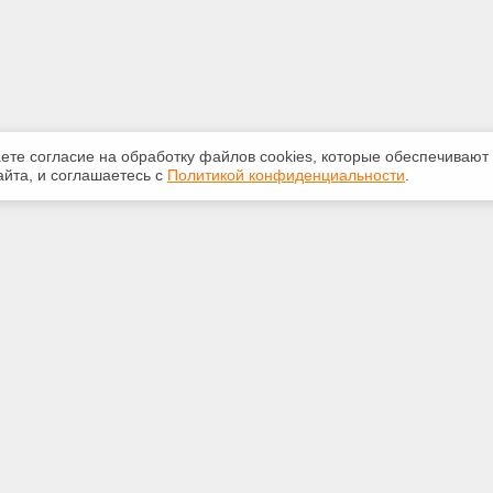
аете согласие на обработку файлов сооkiеs, которые обеспечивают
йта, и соглашаетесь с
Политикой конфиденциальности
.
ная информация
Сервисы
:
Специализированные онлайн-
издания
33-147
Регулярная новостная рассылка
talon1.ru
Служба поддержки пользователей
«Кодекс» и «Техэксперт»