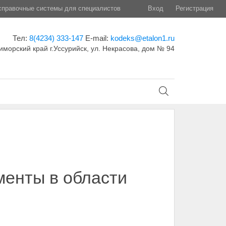
правочные системы для специалистов
Вход
Регистрация
Тел:
8(4234) 333-147
E-mail:
kodeks@etalon1.ru
иморский край г.Уссурийск, ул. Некрасова, дом № 94
менты в области