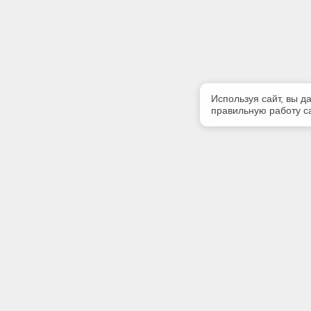
Используя сайт, вы д
правильную работу са
Полезная информация
Контакт
Контакты
Телефон
8(4234) 3
Наши партнеры
E-mail:
kodeks@e
Адрес: