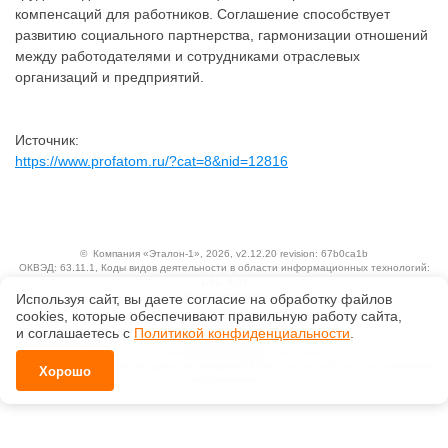
компенсаций для работников. Соглашение способствует
развитию социального партнерства, гармонизации отношений
между работодателями и сотрудниками отраслевых
организаций и предприятий.
Источник:
https://www.profatom.ru/?cat=8&nid=12816
©
Компания «Эталон-1»
, 2026, v2.12.20 revision: 67b0ca1b
ОКВЭД: 63.11.1, Коды видов деятельности в области информационных технологий:
1.01, 3.01
Ценовая политика
Используя сайт, вы даете согласие на обработку файлов
Технологии
сооkiеs, которые обеспечивают правильную работу сайта,
и соглашаетесь с
Политикой конфиденциальности
.
Исключительные авторские и смежные права принадлежат АО «Кодекс».
Положение по обработке и защите персональных данных
Справка о регистрации продуктов АО «Кодекс» в Реестре российского программного
Хорошо
обеспечения