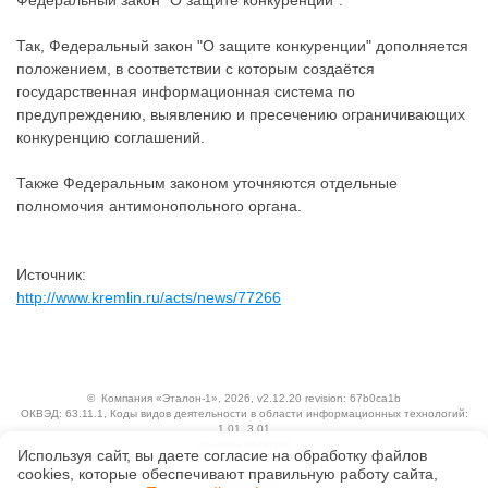
Федеральный закон "О защите конкуренции".
Так, Федеральный закон "О защите конкуренции" дополняется
положением, в соответствии с которым создаётся
государственная информационная система по
предупреждению, выявлению и пресечению ограничивающих
конкуренцию соглашений.
Также Федеральным законом уточняются отдельные
полномочия антимонопольного органа.
Источник:
http://www.kremlin.ru/acts/news/77266
©
Компания «Эталон-1»
, 2026, v2.12.20 revision: 67b0ca1b
ОКВЭД: 63.11.1, Коды видов деятельности в области информационных технологий:
1.01, 3.01
Ценовая политика
Используя сайт, вы даете согласие на обработку файлов
Технологии
сооkiеs, которые обеспечивают правильную работу сайта,