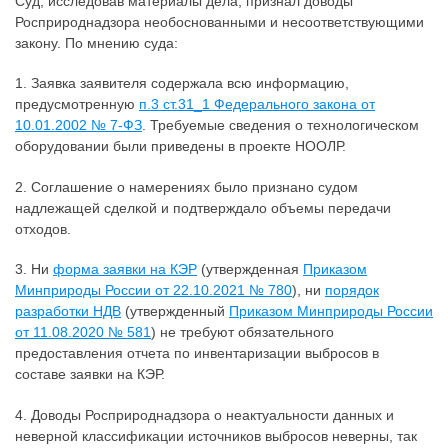
Суд, исследовав материалы дела, признал доводы
Росприроднадзора необоснованными и несоответствующими
закону. По мнению суда:
1. Заявка заявителя содержала всю информацию,
предусмотренную
п.3 ст.31_1 Федерального закона от
10.01.2002 № 7-ФЗ
. Требуемые сведения о технологическом
оборудовании были приведены в проекте НООЛР.
2. Соглашение о намерениях было признано судом
надлежащей сделкой и подтверждало объемы передачи
отходов.
3. Ни
форма заявки на КЭР
(утвержденная
Приказом
Минприроды России от 22.10.2021 № 780
), ни
порядок
разработки НДВ
(утвержденный
Приказом Минприроды России
от 11.08.2020 № 581
) не требуют обязательного
предоставления отчета по инвентаризации выбросов в
составе заявки на КЭР.
4. Доводы Росприроднадзора о неактуальности данных и
неверной классификации источников выбросов неверны, так