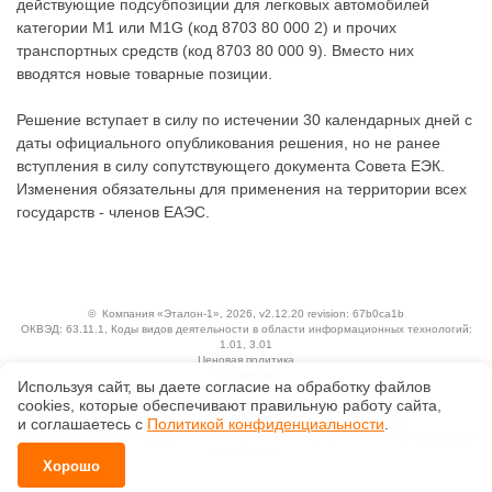
действующие подсубпозиции для легковых автомобилей
категории M1 или M1G (код 8703 80 000 2) и прочих
транспортных средств (код 8703 80 000 9). Вместо них
вводятся новые товарные позиции.
Решение вступает в силу по истечении 30 календарных дней с
даты официального опубликования решения, но не ранее
вступления в силу сопутствующего документа Совета ЕЭК.
Изменения обязательны для применения на территории всех
государств - членов ЕАЭС.
©
Компания «Эталон-1»
, 2026, v2.12.20 revision: 67b0ca1b
ОКВЭД: 63.11.1, Коды видов деятельности в области информационных технологий:
1.01, 3.01
Ценовая политика
Технологии
Используя сайт, вы даете согласие на обработку файлов
сооkiеs, которые обеспечивают правильную работу сайта,
Исключительные авторские и смежные права принадлежат АО «Кодекс».
и соглашаетесь с
Политикой конфиденциальности
.
Положение по обработке и защите персональных данных
Справка о регистрации продуктов АО «Кодекс» в Реестре российского программного
обеспечения
Хорошо