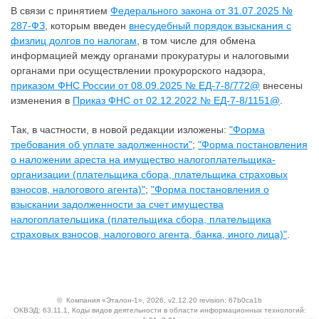
В связи с принятием
Федерального закона от 31.07.2025 №
287-ФЗ
, которым введен
внесудебный порядок взыскания с
физлиц долгов по налогам
, в том числе для обмена
информацией между органами прокуратуры и налоговыми
органами при осуществлении прокурорского надзора,
приказом ФНС России от 08.09.2025 № ЕД-7-8/772@
внесены
изменения в
Приказ ФНС от 02.12.2022 № ЕД-7-8/1151@
.
Так, в частности, в новой редакции изложены:
"Форма
требования об уплате задолженности"
;
"Форма постановления
о наложении ареста на имущество налогоплательщика-
организации (плательщика сбора, плательщика страховых
взносов, налогового агента)"
;
"Форма постановления о
взыскании задолженности за счет имущества
налогоплательщика (плательщика сбора, плательщика
страховых взносов, налогового агента, банка, иного лица)"
.
©
Компания «Эталон-1»
, 2026, v2.12.20 revision: 67b0ca1b
ОКВЭД: 63.11.1, Коды видов деятельности в области информационных технологий: