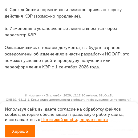
4. Срок действия нормативов и лимитов привязан к сроку
действия КЭР (возможно продление).
5. Изменения в установленные лимиты вносятся через
пересмотр КЭР.
Ознакомившись с текстом документа, вы будете заранее
осведомлены об изменениях в части разработки НООЛР; это
поможет успешно пройти процедуру получения или
переоформления КЭР с 1 сентября 2026 года.
©
Компания «Эталон-1»
, 2026, v2.12.20 revision: 67b0ca1b
ОКВЭД: 63.11.1, Коды видов деятельности в области информационных технологий:
1.01, 3.01
Ценовая политика
Используя сайт, вы даете согласие на обработку файлов
Технологии
сооkiеs, которые обеспечивают правильную работу сайта,
и соглашаетесь с
Политикой конфиденциальности
.
Исключительные авторские и смежные права принадлежат АО «Кодекс».
Положение по обработке и защите персональных данных
Справка о регистрации продуктов АО «Кодекс» в Реестре российского программного
Хорошо
обеспечения