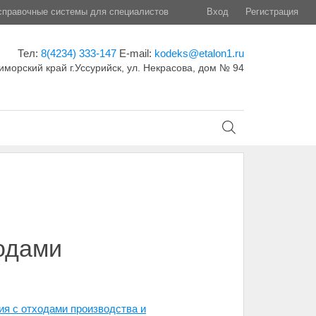
правочные системы для специалистов
Вход
Регистрация
Тел:
8(4234) 333-147
E-mail:
kodeks@etalon1.ru
иморский край г.Уссурийск, ул. Некрасова, дом № 94
одами
я с отходами производства и