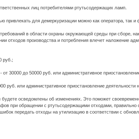
ответственных лиц потребителями ртутьсодержащих ламп.
ью привлекать для демеркуризации можно как оператора, так и 
ребований в области охраны окружающей среды при сборе, нак
нии отходов производства и потребления влечет наложение адм
 руб.;
 от 30000 до 50000 руб. или административное приостановление
0000 руб. или административное приостановление деятельности на
 будете осведомлены об изменениях. Это поможет своевременн
афов при обращении с ртутьсодержащими отходами, правильно о
ошибок передать отходы на утилизацию в соответствии с обно