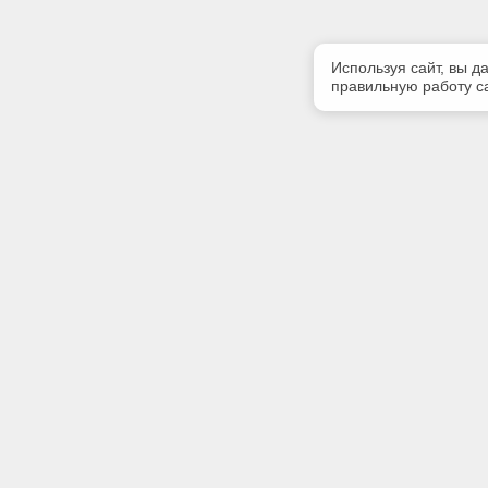
Используя сайт, вы д
правильную работу са
Полезная информация
Контакт
Контакты
Телефон
8(4234) 3
Наши партнеры
E-mail:
kodeks@e
Адрес:
692500, П
ул. Некр