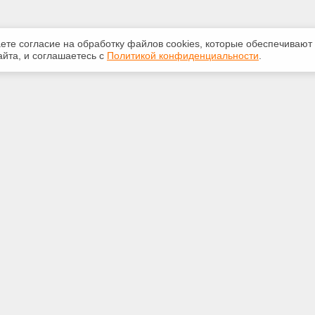
аете согласие на обработку файлов сооkiеs, которые обеспечивают
йта, и соглашаетесь с
Политикой конфиденциальности
.
ная информация
Сервисы
:
Специализированные онлайн-
издания
33-147
Регулярная новостная рассылка
talon1.ru
Служба поддержки пользователей
«Кодекс» и «Техэксперт»
Международные и зарубежные
риморский край г.Уссурийск,
стандарты
асова, дом № 94