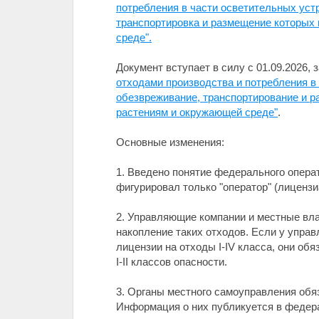
потребления в части осветительных уст
транспортировка и размещение которых 
среде".
Документ вступает в силу с 01.09.2026,
отходами производства и потребления в
обезвреживание, транспортирование и р
растениям и окружающей среде"
.
Основные изменения:
1. Введено понятие федерального операт
фигурировал только "оператор" (лицензи
2. Управляющие компании и местные вла
накопление таких отходов. Если у упра
лицензии на отходы I-IV класса, они о
I-II классов опасности.
3. Органы местного самоуправления обя
Информация о них публикуется в федер