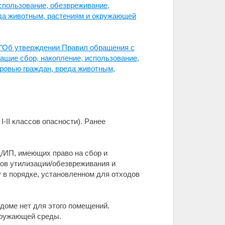
спользование, обезвреживание,
еда животным, растениям и окружающей
 "Об утверждении Правил обращения с
ащие сбор, накопление, использование,
ровью граждан, вреда животным,
-II классов опасности). Ранее
/ИП, имеющих право на сбор и
тов утилизации/обезвреживания и
 в порядке, установленном для отходов
доме нет для этого помещений.
кружающей среды.