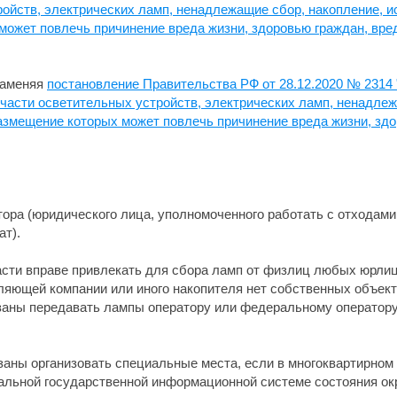
ройств, электрических ламп, ненадлежащие сбор, накопление, и
может повлечь причинение вреда жизни, здоровью граждан, вр
 заменяя
постановление Правительства РФ от 28.12.2020 № 2314
 части осветительных устройств, электрических ламп, ненадлеж
азмещение которых может повлечь причинение вреда жизни, здо
ора (юридического лица, уполномоченного работать с отходами I
ат).
сти вправе привлекать для сбора ламп от физлиц любых юрлиц
вляющей компании или иного накопителя нет собственных объек
бязаны передавать лампы оператору или федеральному оператору
заны организовать специальные места, если в многоквартирном 
альной государственной информационной системе состояния о