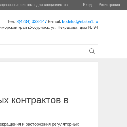
правочные системы для специалистов
Вход
Регистрация
Тел:
8(4234) 333-147
E-mail:
kodeks@etalon1.ru
иморский край г.Уссурийск, ул. Некрасова, дом № 94
х контрактов в
рекращения и расторжения регуляторных