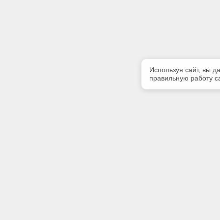
Используя сайт, вы д
правильную работу са
Полезная информация
Контакт
Контакты
Телефон
8(4234) 3
Наши партнеры
E-mail:
kodeks@e
Адрес: