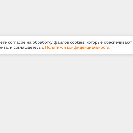
аете согласие на обработку файлов сооkiеs, которые обеспечивают
йта, и соглашаетесь с
Политикой конфиденциальности
.
ная информация
Сервисы
:
Специализированные онлайн-
издания
33-147
Регулярная новостная рассылка
talon1.ru
Служба поддержки пользователей
«Кодекс» и «Техэксперт»