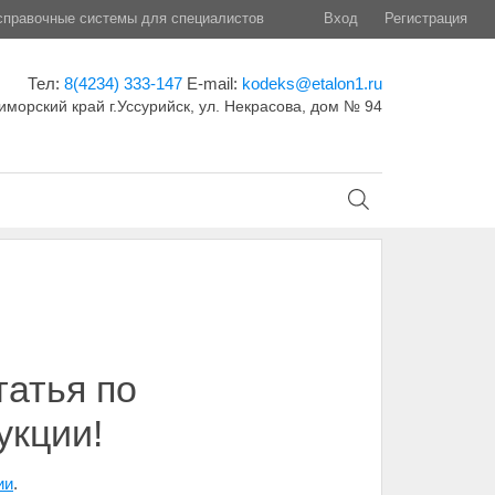
правочные системы для специалистов
Вход
Регистрация
Тел:
8(4234) 333-147
E-mail:
kodeks@etalon1.ru
иморский край г.Уссурийск, ул. Некрасова, дом № 94
татья по
укции!
ии
.