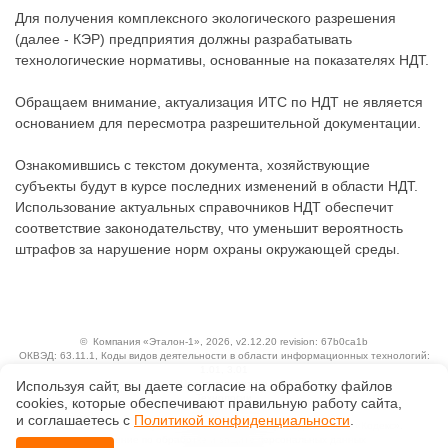
Для получения комплексного экологического разрешения
(далее - КЭР) предприятия должны разрабатывать
технологические нормативы, основанные на показателях НДТ.
Обращаем внимание, актуализация ИТС по НДТ не является
основанием для пересмотра разрешительной документации.
Ознакомившись с текстом документа, хозяйствующие
субъекты будут в курсе последних изменений в области НДТ.
Использование актуальных справочников НДТ обеспечит
соответствие законодательству, что уменьшит вероятность
штрафов за нарушение норм охраны окружающей среды.
©
Компания «Эталон-1»
, 2026, v2.12.20 revision: 67b0ca1b
ОКВЭД: 63.11.1, Коды видов деятельности в области информационных технологий:
1.01, 3.01
Используя сайт, вы даете согласие на обработку файлов
Ценовая политика
Технологии
сооkiеs, которые обеспечивают правильную работу сайта,
и соглашаетесь с
Политикой конфиденциальности
.
Исключительные авторские и смежные права принадлежат АО «Кодекс».
Положение по обработке и защите персональных данных