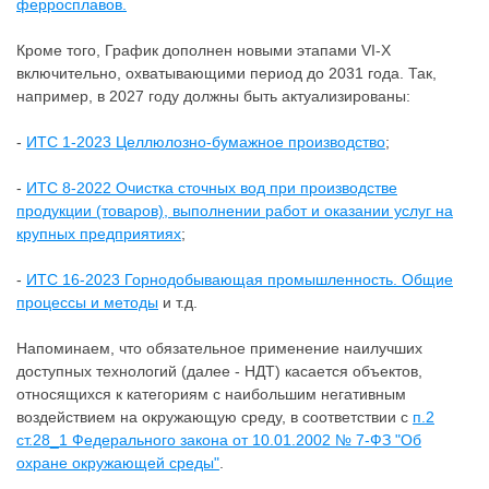
ферросплавов.
Кроме того, График дополнен новыми этапами VI-X
включительно, охватывающими период до 2031 года. Так,
например, в 2027 году должны быть актуализированы:
-
ИТС 1-2023 Целлюлозно-бумажное производство
;
-
ИТС 8-2022 Очистка сточных вод при производстве
продукции (товаров), выполнении работ и оказании услуг на
крупных предприятиях
;
-
ИТС 16-2023 Горнодобывающая промышленность. Общие
процессы и методы
и т.д.
Напоминаем, что обязательное применение наилучших
доступных технологий (далее - НДТ) касается объектов,
относящихся к категориям с наибольшим негативным
воздействием на окружающую среду, в соответствии с
п.2
ст.28_1 Федерального закона от 10.01.2002 № 7-ФЗ "Об
охране окружающей среды"
.