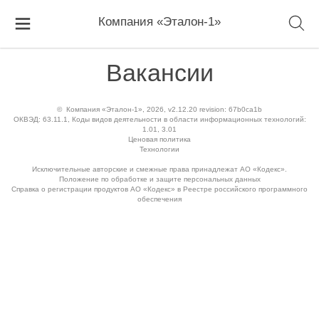
Компания «Эталон-1»
Вакансии
©
Компания «Эталон-1»
, 2026, v2.12.20 revision: 67b0ca1b
ОКВЭД: 63.11.1, Коды видов деятельности в области информационных технологий:
1.01, 3.01
Ценовая политика
Технологии
Исключительные авторские и смежные права принадлежат АО «Кодекс».
Положение по обработке и защите персональных данных
Справка о регистрации продуктов АО «Кодекс» в Реестре российского программного
обеспечения